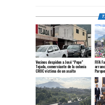
T
Vecinos despiden a José “Pepe”
FIFA F
Tejada, comerciante de la colonia
arranc
CROC víctima de un asalto
Parque