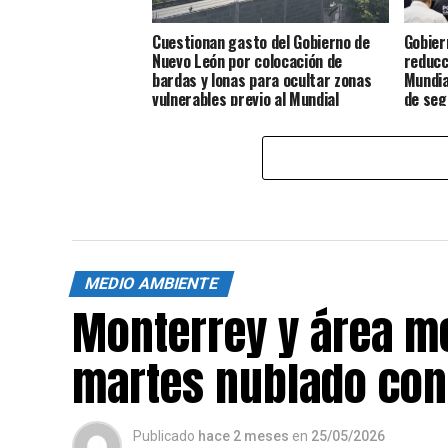
Cuestionan gasto del Gobierno de
Gobier
Nuevo León por colocación de
reducc
bardas y lonas para ocultar zonas
Mundia
vulnerables previo al Mundial
de seg
MEDIO AMBIENTE
Monterrey y área m
martes nublado con 
Publicado
hace 2 meses
en
25/05/2026