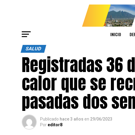
INICIO
DE
SALUD
Registradas 36 d
calor que se rec
pasadas dos se
Publicado
hace 3 años
en
29/06/2023
Por
editor8