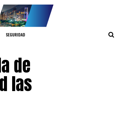
SEGURIDAD
la de
d las