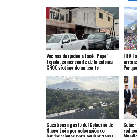
Vecinos despiden a José “Pepe”
FIFA F
Tejada, comerciante de la colonia
arranc
CROC víctima de un asalto
Parque
Cuestionan gasto del Gobierno de
Gobier
Nuevo León por colocación de
reducc
bardas y lonas para ocultar zonas
Mundia