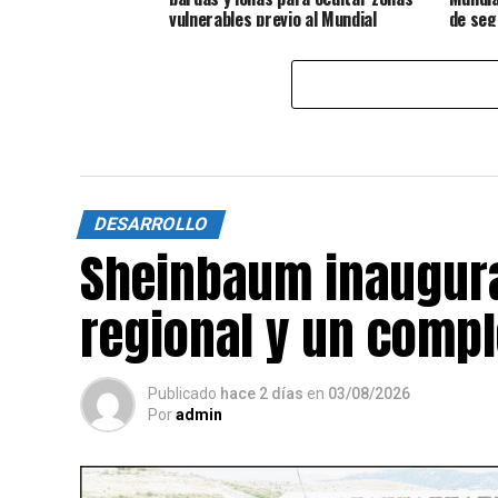
vulnerables previo al Mundial
de seg
DESARROLLO
Sheinbaum inaugura
regional y un compl
Publicado
hace 2 días
en
03/08/2026
Por
admin