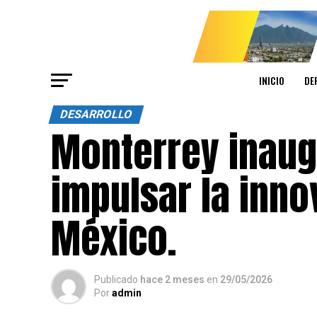
INICIO
DE
DESARROLLO
Monterrey inaug
impulsar la inno
México.
Publicado
hace 2 meses
en
29/05/2026
Por
admin