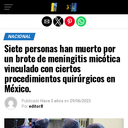
Salir de la versión móvil
NACIONAL
Siete personas han muerto por
un brote de meningitis micótica
vinculado con ciertos
procedimientos quirúrgicos en
México.
Publicado
Hace 3 años
en
29/06/2023
Por
editor8