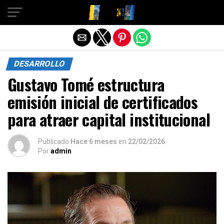
Salir de la versión móvil
DESARROLLO
Gustavo Tomé estructura
emisión inicial de certificados
para atraer capital institucional
Publicado
Hace 6 meses
en
22/02/2026
Por
admin