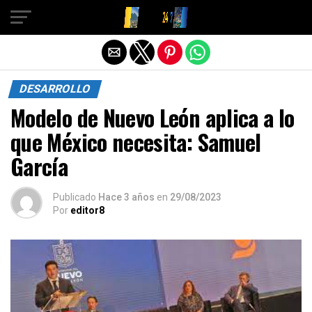
Salir de la versión móvil
DESARROLLO
Modelo de Nuevo León aplica a lo
que México necesita: Samuel
García
Publicado
Hace 3 años
en
29/08/2023
Por
editor8