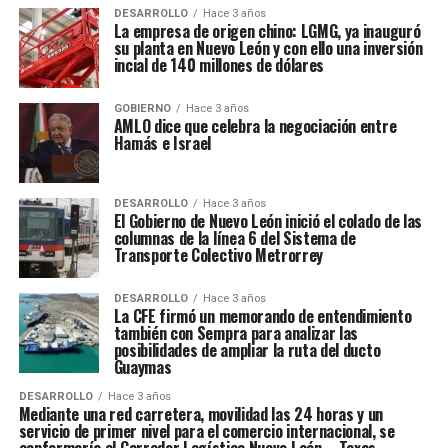
DESARROLLO
Hace 3 años
La empresa de origen chino: LGMG, ya inauguró
su planta en Nuevo León y con ello una inversión
incial de 140 millones de dólares
GOBIERNO
Hace 3 años
AMLO dice que celebra la negociación entre
Hamás e Israel
DESARROLLO
Hace 3 años
El Gobierno de Nuevo León inició el colado de las
columnas de la línea 6 del Sistema de
Transporte Colectivo Metrorrey
DESARROLLO
Hace 3 años
La CFE firmó un memorando de entendimiento
también con Sempra para analizar las
posibilidades de ampliar la ruta del ducto
Guaymas
DESARROLLO
Hace 3 años
Mediante una red carretera, movilidad las 24 horas y un
servicio de primer nivel para el comercio internacional, se