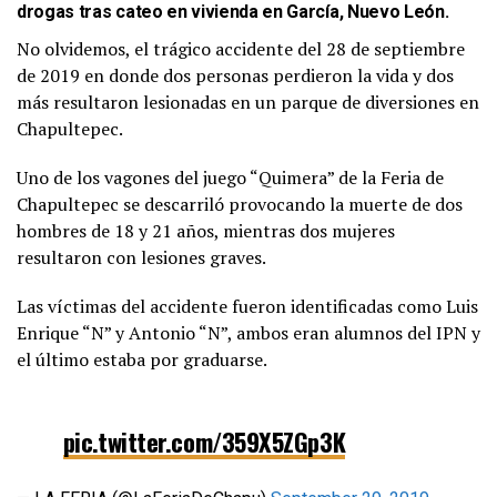
pic.twitter.com/6YnXixpsiY
drogas tras cateo en vivienda en García, Nuevo León
.
No olvidemos, el trágico accidente del 28 de septiembre
— Secretaría de Seguridad Pública (@SSPGobPue)
August
de 2019 en donde dos personas perdieron la vida y dos
2, 2021
más resultaron lesionadas en un parque de diversiones en
Chapultepec.
Uno de los vagones del juego “Quimera” de la Feria de
Chapultepec se descarriló provocando la muerte de dos
hombres de 18 y 21 años, mientras dos mujeres
resultaron con lesiones graves.
Las víctimas del accidente fueron identificadas como Luis
Enrique “N” y Antonio “N”, ambos eran alumnos del IPN y
el último estaba por graduarse.
pic.twitter.com/359X5ZGp3K