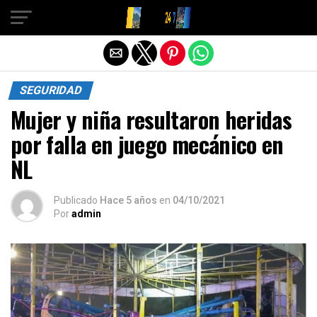
Salir de la versión móvil
SEGURIDAD
Mujer y niña resultaron heridas
por falla en juego mecánico en
NL
Publicado
Hace 5 años
en
04/10/2021
Por
admin