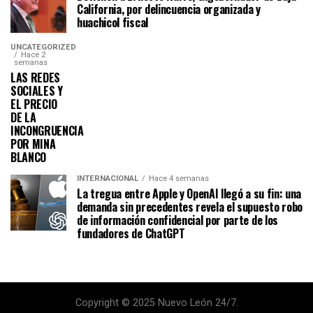
California, por delincuencia organizada y
huachicol fiscal
UNCATEGORIZED
Hace 2
semanas
LAS REDES
SOCIALES Y
EL PRECIO
DE LA
INCONGRUENCIA
POR MINA
BLANCO
INTERNACIONAL
Hace 4 semanas
La tregua entre Apple y OpenAI llegó a su fin: una
demanda sin precedentes revela el supuesto robo
de información confidencial por parte de los
fundadores de ChatGPT
Copyright © 2025 Nuevo León 24/7.