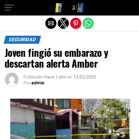
Salir de la versión móvil
SEGURIDAD
Joven fingió su embarazo y
descartan alerta Amber
Publicado
Hace 1 año
en
12/02/2025
Por
admin