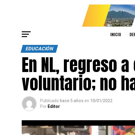
INICIO
DE
EDUCACIÓN
En NL, regreso a
voluntario; no h
Publicado
hace 5 años
en
10/01/2022
Por
Editor