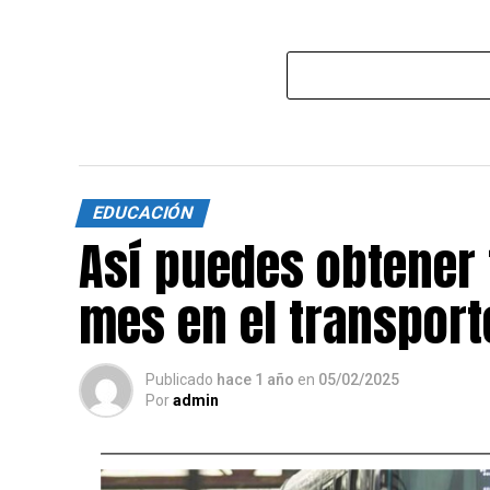
EDUCACIÓN
Así puedes obtener 1
mes en el transport
Publicado
hace 1 año
en
05/02/2025
Por
admin