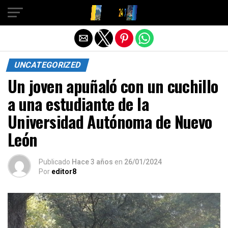
Salir de la versión móvil
UNCATEGORIZED
Un joven apuñaló con un cuchillo
a una estudiante de la
Universidad Autónoma de Nuevo
León
Publicado
Hace 3 años
en
26/01/2024
Por
editor8