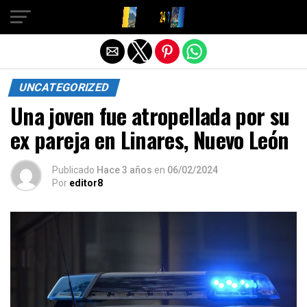
Salir de la versión móvil
UNCATEGORIZED
Una joven fue atropellada por su
ex pareja en Linares, Nuevo León
Publicado
Hace 3 años
en
06/02/2024
Por
editor8