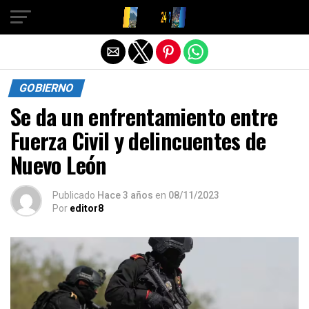
Salir de la versión móvil
GOBIERNO
Se da un enfrentamiento entre
Fuerza Civil y delincuentes de
Nuevo León
Publicado
Hace 3 años
en
08/11/2023
Por
editor8