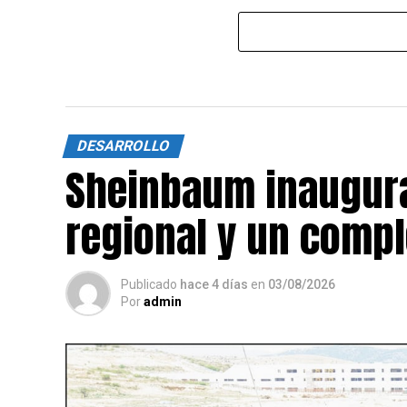
DESARROLLO
Sheinbaum inaugura
regional y un compl
Publicado
hace 4 días
en
03/08/2026
Por
admin