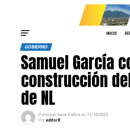
INICIO
DE
GOBIERNO
Samuel García c
construcción del
de NL
Publicado
hace 3 años
en
11/10/2023
Por
editor8