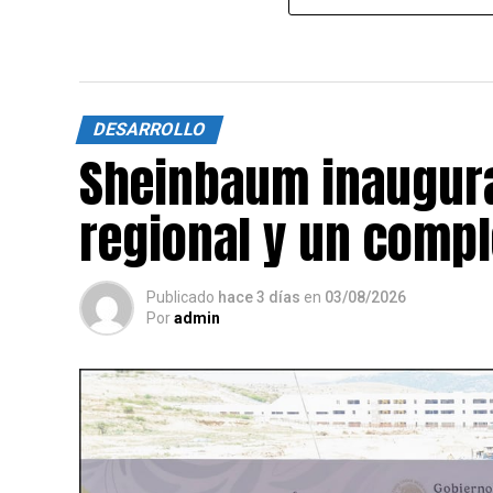
DESARROLLO
Sheinbaum inaugura
regional y un compl
Publicado
hace 3 días
en
03/08/2026
Por
admin