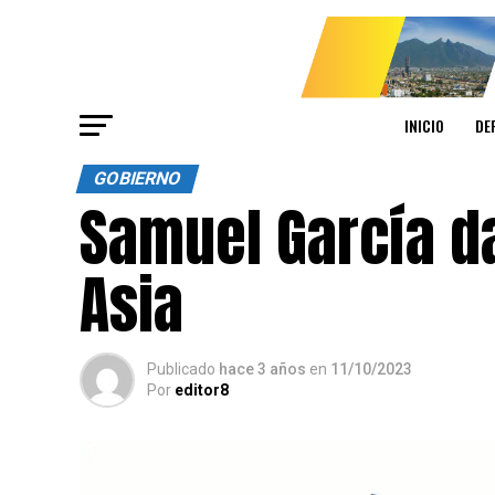
INICIO
DE
GOBIERNO
Samuel García da
Asia
Publicado
hace 3 años
en
11/10/2023
Por
editor8