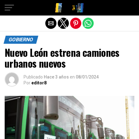
Salir de la versión móvil
GOBIERNO
Nuevo León estrena camiones
urbanos nuevos
Publicado
Hace 3 años
en
08/01/2024
Por
editor8