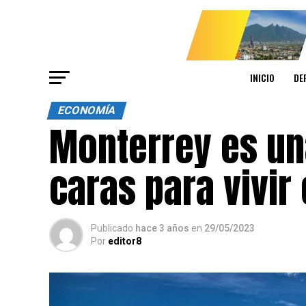
INICIO
DE
ECONOMÍA
Monterrey es un
caras para vivir 
Publicado
hace 3 años
en
29/05/2023
Por
editor8