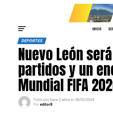
INICIO
DE
DEPORTES
Nuevo León será 
partidos y un en
Mundial FIFA 20
Publicado
hace 2 años
en
06/02/2024
Por
editor8