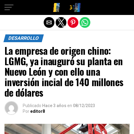
Salir de la versión móvil
DESARROLLO
La empresa de origen chino:
LGMG, ya inauguró su planta en
Nuevo León y con ello una
inversión incial de 140 millones
de dólares
Publicado
Hace 3 años
en
08/12/2023
Por
editor8