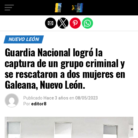
Salir de la versión móvil
NUEVO LEÓN
Guardia Nacional logró la
captura de un grupo criminal y
se rescataron a dos mujeres en
Galeana, Nuevo León.
Publicado
Hace 3 años
en
08/05/2023
Por
editor8