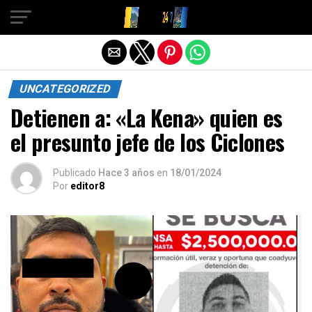
Salir de la versión móvil
UNCATEGORIZED
Detienen a: «La Kena» quien es
el presunto jefe de los Ciclones
Publicado
Hace 3 años
en
18/01/2024
Por
editor8