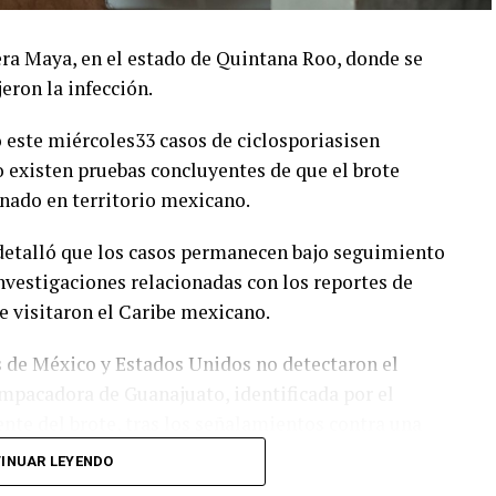
era Maya, en el estado de Quintana Roo, donde se
eron la infección.
 este miércoles33 casos de ciclosporiasisen
o existen pruebas concluyentes de que el brote
nado en territorio mexicano.
 detalló que los casos permanecen bajo seguimiento
vestigaciones relacionadas con los reportes de
e visitaron el Caribe mexicano.
s de México y Estados Unidos no detectaron el
mpacadora de Guanajuato, identificada por el
te del brote, tras los señalamientos contra una
a compañía Taylor Farms a establecimientos como
INUAR LEYENDO