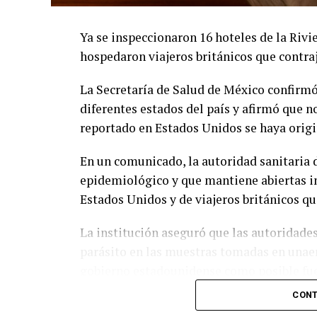
Ya se inspeccionaron 16 hoteles de la Rivi
hospedaron viajeros británicos que contraj
La Secretaría de Salud de México confirmó
diferentes estados del país y afirmó que n
reportado en Estados Unidos se haya origi
En un comunicado, la autoridad sanitaria
epidemiológico y que mantiene abiertas in
Estados Unidos y de viajeros británicos qu
La institución aseguró que las autoridade
parásito en las muestras tomadas en unae
gobierno estadounidense como posible fuen
empacadora de lechugas que distribuye l
CONT
Taco Bell.