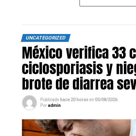
UNCATEGORIZED
México verifica 33 
ciclosporiasis y nie
brote de diarrea se
Publicado
hace 20 horas
en
05/08/2026
Por
admin