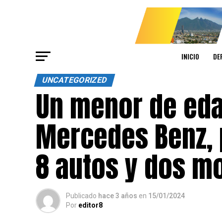
INICIO
DE
UNCATEGORIZED
Un menor de ed
Mercedes Benz, 
8 autos y dos m
Publicado
hace 3 años
en
15/01/2024
Por
editor8