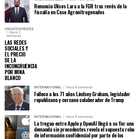
Renuncia Ulises Lara a la FGR tras revés de la
fiscalía en Caso Agronitrogenados
UNCATEGORIZED
Hace 3
semanas
LAS REDES
SOCIALES Y
EL PRECIO
DE LA
INCONGRUENCIA
POR MINA
BLANCO
INTERNACIONAL
Hace 4 semanas
Fallece a los 71 años Lindsey Graham, legislador
republicano y cercano colaborador de Trump
INTERNACIONAL
Hace 4 semanas
La tregua entre Apple y OpenAI llegó a su fin: una
demanda sin precedentes revela el supuesto robo
de información confidencial por parte de los