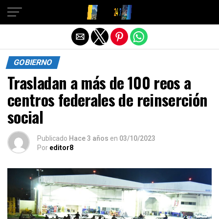
Salir de la versión móvil
GOBIERNO
Trasladan a más de 100 reos a
centros federales de reinserción
social
Publicado
Hace 3 años
en
03/10/2023
Por
editor8