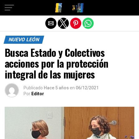
Salir de la versión móvil
NUEVO LEÓN
Busca Estado y Colectivos
acciones por la protección
integral de las mujeres
Publicado
Hace 5 años
en
06/12/2021
Por
Editor