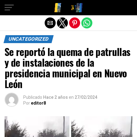
Salir de la versión móvil
UNCATEGORIZED
Se reportó la quema de patrullas
y de instalaciones de la
presidencia municipal en Nuevo
León
Publicado
Hace 2 años
en
27/02/2024
Por
editor8