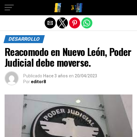
Salir de la versión móvil
DESARROLLO
Reacomodo en Nuevo León, Poder
Judicial debe moverse.
Publicado
Hace 3 años
en
20/04/2023
Por
editor8