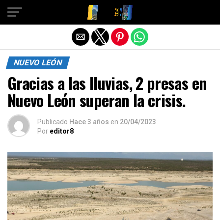
Salir de la versión móvil
NUEVO LEÓN
Gracias a las lluvias, 2 presas en
Nuevo León superan la crisis.
Publicado
Hace 3 años
en
20/04/2023
Por
editor8