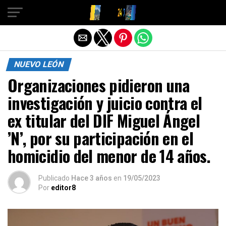
Salir de la versión móvil
NUEVO LEÓN
Organizaciones pidieron una
investigación y juicio contra el
ex titular del DIF Miguel Ángel
’N’, por su participación en el
homicidio del menor de 14 años.
Publicado
Hace 3 años
en
19/05/2023
Por
editor8