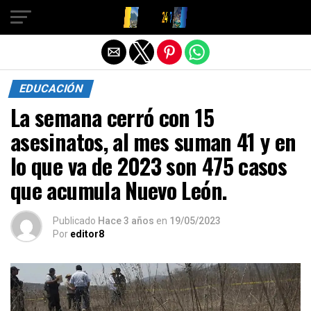
Salir de la versión móvil
EDUCACIÓN
La semana cerró con 15
asesinatos, al mes suman 41 y en
lo que va de 2023 son 475 casos
que acumula Nuevo León.
Publicado
Hace 3 años
en
19/05/2023
Por
editor8