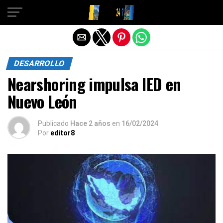
Salir de la versión móvil
DESARROLLO
Nearshoring impulsa IED en
Nuevo León
Publicado
Hace 2 años
en
16/02/2024
Por
editor8