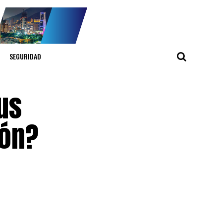
SEGURIDAD
us
eón?