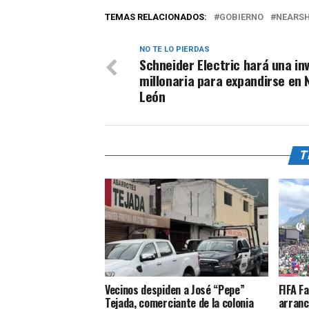
TEMAS RELACIONADOS:
GOBIERNO
NEARS
NO TE LO PIERDAS
Schneider Electric hará una in
millonaria para expandirse en 
León
T
Vecinos despiden a José “Pepe”
FIFA F
Tejada, comerciante de la colonia
arranc