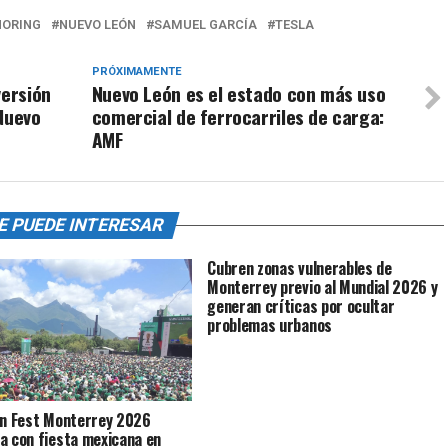
HORING
NUEVO LEÓN
SAMUEL GARCÍA
TESLA
PRÓXIMAMENTE
versión
Nuevo León es el estado con más uso
Nuevo
comercial de ferrocarriles de carga:
AMF
E PUEDE INTERESAR
Cubren zonas vulnerables de
Monterrey previo al Mundial 2026 y
generan críticas por ocultar
problemas urbanos
an Fest Monterrey 2026
a con fiesta mexicana en