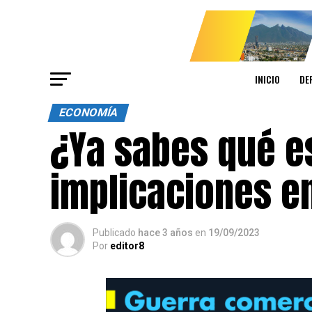
INICIO
DE
ECONOMÍA
¿Ya sabes qué es
implicaciones e
Publicado
hace 3 años
en
19/09/2023
Por
editor8