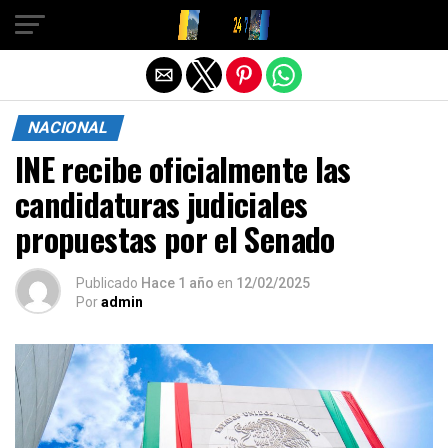
Salir de la versión móvil
NACIONAL
INE recibe oficialmente las
candidaturas judiciales
propuestas por el Senado
Publicado
Hace 1 año
en
12/02/2025
Por
admin