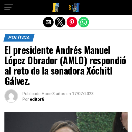
Salir de la versión móvil
POLÍTICA
El presidente Andrés Manuel
López Obrador (AMLO) respondió
al reto de la senadora Xóchitl
Gálvez.
Publicado
Hace 3 años
en
17/07/2023
Por
editor8