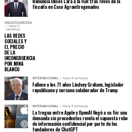
Renuncia Ulises Lara a la FGR tras revés de la
fiscalía en Caso Agronitrogenados
UNCATEGORIZED
Hace 3
semanas
LAS REDES
SOCIALES Y
EL PRECIO
DE LA
INCONGRUENCIA
POR MINA
BLANCO
INTERNACIONAL
Hace 4 semanas
Fallece a los 71 años Lindsey Graham, legislador
republicano y cercano colaborador de Trump
INTERNACIONAL
Hace 4 semanas
La tregua entre Apple y OpenAI llegó a su fin: una
demanda sin precedentes revela el supuesto robo
de información confidencial por parte de los
fundadores de ChatGPT