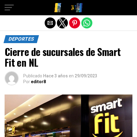
Salir de la versión móvil
DEPORTES
Cierre de sucursales de Smart
Fit en NL
Publicado
Hace 3 años
en
29/09/2023
Por
editor8