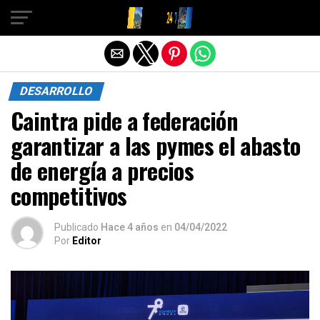
Salir de la versión móvil
DESARROLLO
Caintra pide a federación
garantizar a las pymes el abasto
de energía a precios
competitivos
Publicado
Hace 4 años
en
04/04/2022
Por
Editor