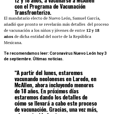
con el Programa de Vacunación
Transfronterizo.
pic.twitter.com/5SauOWzY7v
El mandatario electo de Nuevo León, Samuel García,
añadió que pronto se revelarán más detalles del proceso
de vacunación a los niños y jóvenes de entre
12 y 18
— Samuel García (@samuel_garcias)
September 16, 2021
años
de dicha entidad del norte de la República
Mexicana.
Te recomendamos leer:
Coronavirus Nuevo León hoy 3
de septiembre. Últimas noticias
.
“A partir del lunes, estaremos
vacunando neoloneses en Laredo, en
McAllen, ahora incluyendo menores
de 18 años. En próximos días
estaremos dando los detalles de
cómo se llevará a cabo este proceso
de vacunación. Gracias, una vez más,