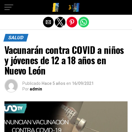
Salir de la versión móvil
SALUD
Vacunarán contra COVID a niños
y jóvenes de 12 a 18 años en
Nuevo León
Publicado
Hace 5 años
en
16/09/2021
Por
admin