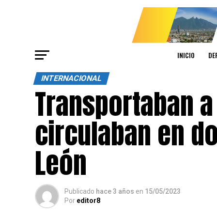
INICIO
DE
INTERNACIONAL
Transportaban a
circulaban en d
León
Publicado
hace 3 años
en
15/05/2023
Por
editor8