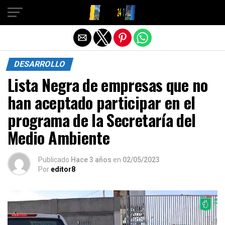
Salir de la versión móvil
DESARROLLO
Lista Negra de empresas que no
han aceptado participar en el
programa de la Secretaría del
Medio Ambiente
Publicado
Hace 3 años
en
02/05/2023
Por
editor8