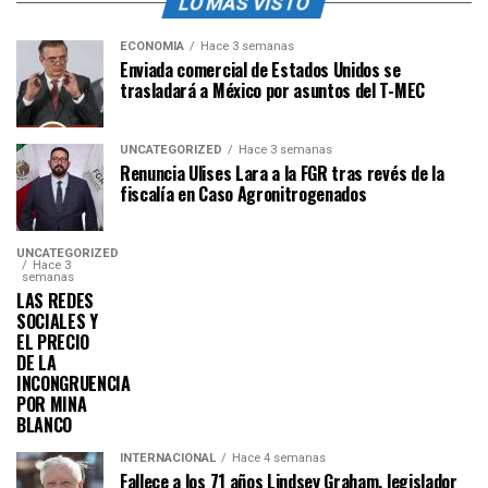
LO MÁS VISTO
ECONOMÍA
Hace 3 semanas
Enviada comercial de Estados Unidos se
trasladará a México por asuntos del T-MEC
UNCATEGORIZED
Hace 3 semanas
Renuncia Ulises Lara a la FGR tras revés de la
fiscalía en Caso Agronitrogenados
UNCATEGORIZED
Hace 3
semanas
LAS REDES
SOCIALES Y
EL PRECIO
DE LA
INCONGRUENCIA
POR MINA
BLANCO
INTERNACIONAL
Hace 4 semanas
Fallece a los 71 años Lindsey Graham, legislador