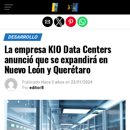
Salir de la versión móvil
DESARROLLO
La empresa KIO Data Centers
anunció que se expandirá en
Nuevo León y Querétaro
Publicado
Hace 3 años
en
23/01/2024
Por
editor8