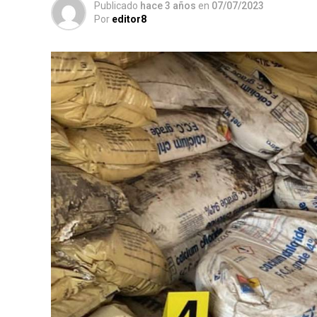
Publicado
hace 3 años
en
07/07/2023
Por
editor8