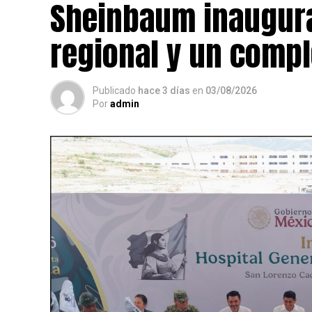
Sheinbaum inaugura
regional y un compl
Publicado
hace 3 días
en
03/08/2026
Por
admin