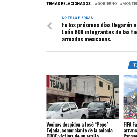
TEMAS RELACIONADOS:
GOBIERNO
MONTE
NO TE LO PIERDAS
En los próximos días llegarán 
León 600 integrantes de las fu
armadas mexicanas.
T
Vecinos despiden a José “Pepe”
FIFA F
Tejada, comerciante de la colonia
arranc
CROC víctima de un asalto
Parque