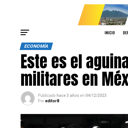
INICIO
DE
ECONOMÍA
Este es el aguin
militares en Mé
Publicado
hace 3 años
en
04/12/2023
Por
editor8