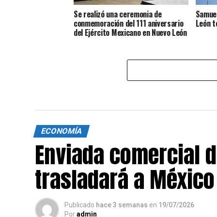
Se realizó una ceremonia de
Samuel
conmemoración del 111 aniversario
León t
del Ejército Mexicano en Nuevo León
ECONOMÍA
Enviada comercial d
trasladará a México
Publicado
hace 3 semanas
en
19/07/2026
Por
admin