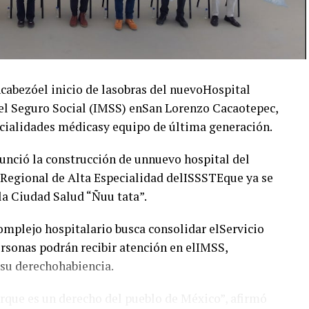
abezóel inicio de lasobras del nuevoHospital
el Seguro Social (IMSS) enSan Lorenzo Cacaotepec,
cialidades médicasy equipo de última generación.
unció la construcción de unnuevo hospital del
 Regional de Alta Especialidad delISSSTEque ya se
 la Ciudad Salud “Ñuu tata”.
complejo hospitalario busca consolidar elServicio
ersonas podrán recibir atención en elIMSS,
 su derechohabiencia.
orque es un derecho del pueblo de México”, afirmó