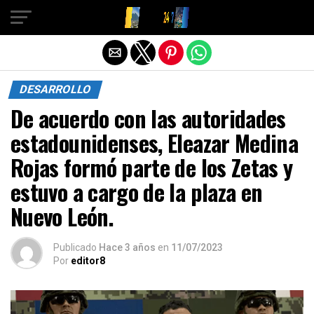
Salir de la versión móvil
DESARROLLO
De acuerdo con las autoridades
estadounidenses, Eleazar Medina
Rojas formó parte de los Zetas y
estuvo a cargo de la plaza en
Nuevo León.
Publicado
Hace 3 años
en
11/07/2023
Por
editor8