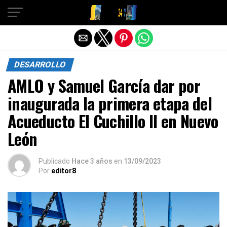
Salir de la versión móvil
DESARROLLO
AMLO y Samuel García dar por
inaugurada la primera etapa del
Acueducto El Cuchillo II en Nuevo
León
Publicado
Hace 3 años
en
13/09/2023
Por
editor8