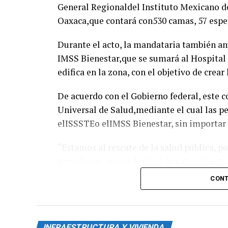
General Regionaldel Instituto Mexicano d
Oaxaca,que contará con530 camas, 57 espe
Durante el acto, la mandataria también an
IMSS Bienestar,que se sumará al Hospital
edifica en la zona, con el objetivo de crear
De acuerdo con el Gobierno federal, este 
Universal de Salud,mediante el cual las p
elISSSTEo elIMSS Bienestar, sin importar
“Estamos al rescate de la salud pública, p
Sheinbaum, quien destacó que durante su 
hospitalarias en todo el país.
CONT
Hospital atenderá a más de u
El director general delIMSS, Zoé Robledo
INFRAESTRUCTURA Y VIVIENDA