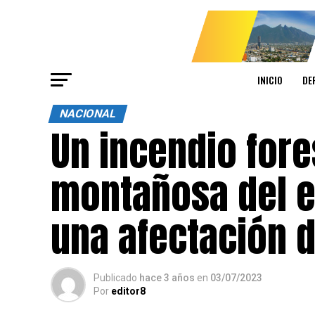
INICIO
DE
NACIONAL
Un incendio fore
montañosa del ej
una afectación d
Publicado
hace 3 años
en
03/07/2023
Por
editor8