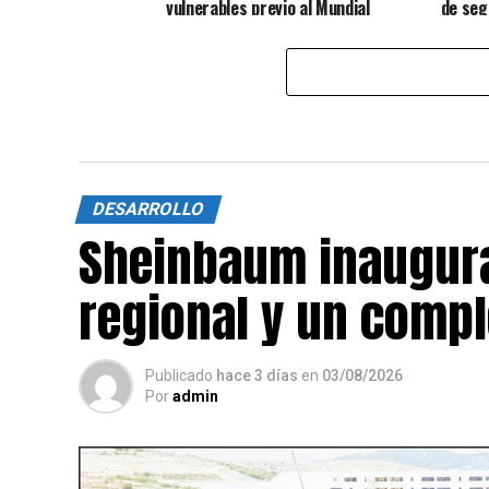
vulnerables previo al Mundial
de seg
DESARROLLO
Sheinbaum inaugura
regional y un compl
Publicado
hace 3 días
en
03/08/2026
Por
admin