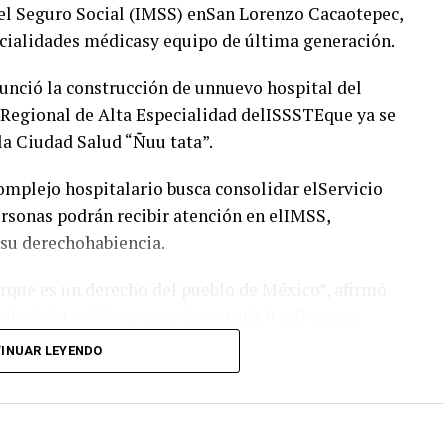
el Seguro Social (IMSS) enSan Lorenzo Cacaotepec,
cialidades médicasy equipo de última generación.
unció la construcción de unnuevo hospital del
 Regional de Alta Especialidad delISSSTEque ya se
 la Ciudad Salud “Ñuu tata”.
complejo hospitalario busca consolidar elServicio
ersonas podrán recibir atención en elIMSS,
 su derechohabiencia.
orque es un derecho del pueblo de México”, afirmó
administración se prevéconstruir 9 mil camas
INUAR LEYENDO
n millón de personas
 Aburto,informó que el nuevo Hospital General