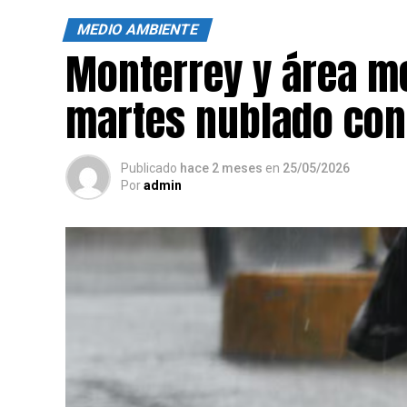
MEDIO AMBIENTE
Monterrey y área m
martes nublado con 
Publicado
hace 2 meses
en
25/05/2026
Por
admin