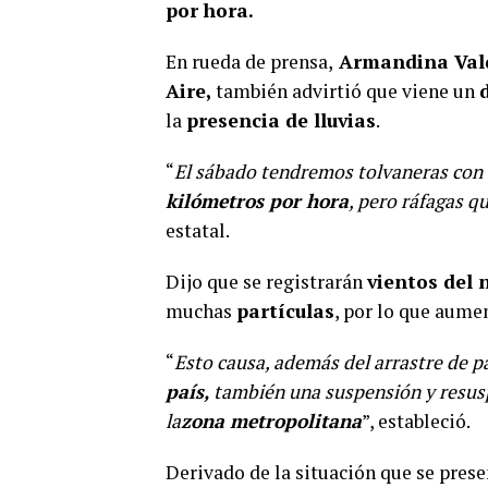
por hora.
En rueda de prensa,
Armandina Val
Aire,
también advirtió que viene un
la
presencia de lluvias
.
“
El sábado tendremos tolvaneras con
kilómetros por hora
, pero ráfagas q
estatal.
Dijo que se registrarán
vientos del 
muchas
partículas
, por lo que aume
“
Esto causa, además del arrastre de p
país,
también una suspensión y resuspe
la
zona metropolitana
”, estableció.
Derivado de la situación que se pres