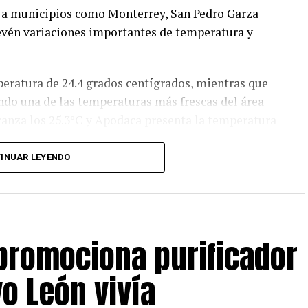
 a municipios como Monterrey, San Pedro Garza
evén variaciones importantes de temperatura y
eratura de 24.4 grados centígrados, mientras que
endo una de las temperaturas más frescas del área
canza los 25.3°C y Apodaca presenta la temperatura
INUAR LEYENDO
ue Monterrey tendrá una temperatura mínima de
 En San Pedro Garza García se espera un rango de
las primeras horas del día se mantendrá un
promociona purificador
entre los 18°C y los 31°C, mientras que Apodaca
o León vivía
cipio más caluroso del área metropolitana al
C.