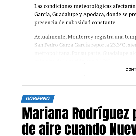
Las condiciones meteorológicas afectarán
García, Guadalupe y Apodaca, donde se pr
presencia de nubosidad constante.
Actualmente, Monterrey registra una temp
San Pedro Garza García reporta 23.3°C, si
metropolitana. Por su parte, Guadalupe al
más alta de la región con 26.7°C.
CONT
Para este martes, el pronóstico señala q
17.7°C y una máxima cercana a los 29.7°C.
entre 16.7°C y 28.3°C, por lo que durante 
GOBIERNO
ambiente fresco.
Mariana Rodríguez 
En Guadalupe, las temperaturas oscilarán 
de aire cuando Nuev
podría convertirse nuevamente en el muni
alcanzar hasta 33°C, con mínimas de 19.3°