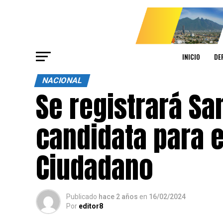
INICIO
DE
NACIONAL
Se registrará S
candidata para 
Ciudadano
Publicado
hace 2 años
en
16/02/2024
Por
editor8