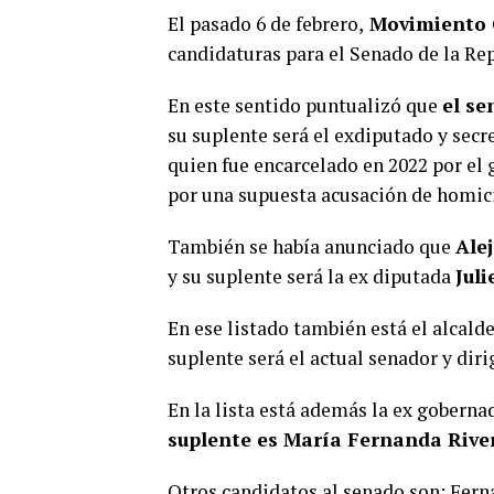
El pasado 6 de febrero,
Movimiento 
candidaturas para el Senado de la Rep
En este sentido puntualizó que
el s
su suplente será el exdiputado y secr
quien fue encarcelado en 2022 por el
por una supuesta acusación de homic
También se había anunciado que
Ale
y su suplente será la ex diputada
Jul
En ese listado también está el alcal
suplente será el actual senador y dir
En la lista está además la ex goberna
suplente es María Fernanda Riv
Otros candidatos al senado son: Fern