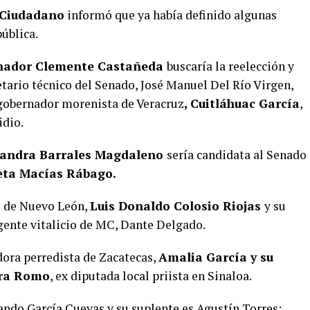
Ciudadano
informó que ya había definido algunas
ública.
enador Clemente Castañeda
buscaría la reelección y
etario técnico del Senado, José Manuel Del Río Virgen,
 gobernador morenista de Veracruz
, Cuitláhuac García
,
idio.
jandra Barrales Magdaleno
sería candidata al Senado
ieta Macías Rábago.
de de Nuevo León,
Luis Donaldo Colosio Riojas
y su
igente vitalicio de MC, Dante Delgado.
dora perredista de Zacatecas,
Amalia García y su
era Romo
, ex diputada local priista en Sinaloa.
ando García Cuevas y su suplente es Agustín Torres;