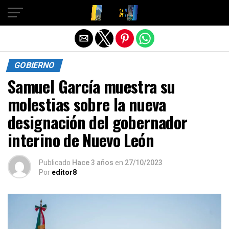
Salir de la versión móvil
GOBIERNO
Samuel García muestra su
molestias sobre la nueva
designación del gobernador
interino de Nuevo León
Publicado
Hace 3 años
en
27/10/2023
Por
editor8