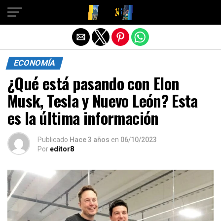
Salir de la versión móvil
ECONOMÍA
¿Qué está pasando con Elon
Musk, Tesla y Nuevo León? Esta
es la última información
Publicado
Hace 3 años
en
06/10/2023
Por
editor8