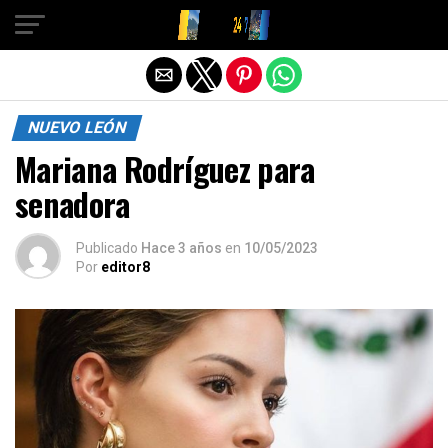
Salir de la versión móvil
NUEVO LEÓN
Mariana Rodríguez para
senadora
Publicado
Hace 3 años
en
10/05/2023
Por
editor8